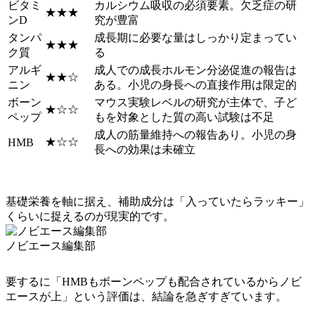
ビタミ
カルシウム吸収の必須要素。欠乏症の研
★★★
ンD
究が豊富
タンパ
成長期に必要な量はしっかり定まってい
★★★
ク質
る
アルギ
成人での成長ホルモン分泌促進の報告は
★★☆
ニン
ある。小児の身長への直接作用は限定的
ボーン
マウス実験レベルの研究が主体で、子ど
★☆☆
ペップ
もを対象とした質の高い試験は不足
成人の筋量維持への報告あり。小児の身
★☆☆
HMB
長への効果は未確立
基礎栄養を軸に据え、補助成分は「入っていたらラッキー」
くらいに捉えるのが現実的です。
ノビエース編集部
要するに「HMBもボーンペップも配合されているからノビ
エースが上」という評価は、結論を急ぎすぎています。