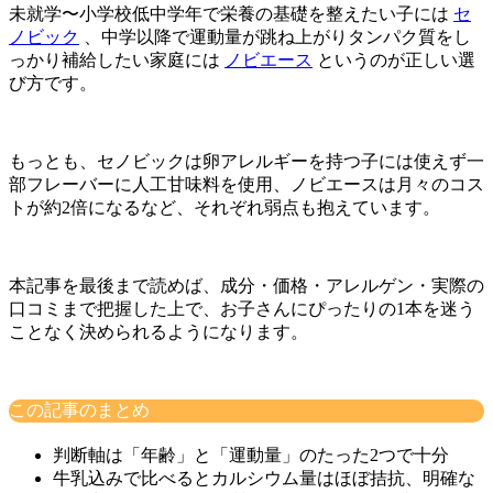
未就学〜小学校低中学年で栄養の基礎を整えたい子には
セ
ノビック
、中学以降で運動量が跳ね上がりタンパク質をし
っかり補給したい家庭には
ノビエース
というのが正しい選
び方です。
もっとも、セノビックは卵アレルギーを持つ子には使えず一
部フレーバーに人工甘味料を使用、ノビエースは月々のコス
トが約2倍になるなど、それぞれ弱点も抱えています。
本記事を最後まで読めば、成分・価格・アレルゲン・実際の
口コミまで把握した上で、お子さんにぴったりの1本を迷う
ことなく決められるようになります。
この記事のまとめ
判断軸は「年齢」と「運動量」のたった2つで十分
牛乳込みで比べるとカルシウム量はほぼ拮抗、明確な