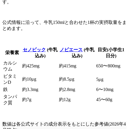
す。
公式情報に沿って、牛乳150mlと合わせた1杯の実摂取量をま
とめます。
セノビック
(牛乳
ノビエース
(牛乳
目安(小学生1
栄養素
込み)
込み)
日分)
カルシ
約425mg
約415mg
650〜800mg
ウム
ビタミ
約10μg
約8.5μg
5μg
ンD
鉄
約3.3mg
約2.8mg
6〜10mg
タンパ
約7g
約12g
45〜60g
ク質
数値は各公式サイトの成分表示をもとにした参考値(2026年4