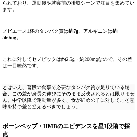
られており、運動後や就寝前の摂取シーンで注目を集めてい
ます。
ノビエース1杯のタンパク質は
約7g
、アルギニンは
約
560mg
。
これに対してセノビックは約2.5g・約200mgなので、その差
は一目瞭然です。
とはいえ、普段の食事で必要なタンパク質が足りている場
合、この差が身長の伸びにそのまま反映されるとは限りませ
ん。中学以降で運動量が多く、食が細めの子に対してこそ意
味を持つ差と捉えるべきでしょう。
ボーンペップ・HMBのエビデンスを星3段階で採
点