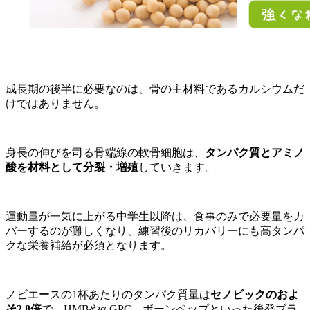
成長期の後半に必要なのは、骨の主材料であるカルシウムだ
けではありません。
身長の伸びを司る骨端線の軟骨細胞は、
タンパク質とアミノ
酸を材料として分裂・増殖
していきます。
運動量が一気に上がる中学生以降は、食事のみで必要量をカ
バーするのが難しくなり、練習後のリカバリーにも高タンパ
クな栄養補給が必須となります。
ノビエースの1杯あたりのタンパク質量は
セノビックのおよ
そ2.8倍
で、HMBやα-GPC、ボーンペップといった後発ブラ