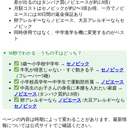
差が出るのはタンパク質(ノビエースが約2.8倍)
月額コストはセノビックが約2〜3倍お得、一方でノビ
エースには30日間の返金保証あり
卵アレルギーならノビエース、大豆アレルギーならセ
ノビック
同時併用ではなく、中学進学を機に変更するのがベス
ト
▼ 30秒でわかる・うちの子はどっち？
3歳〜小学校中学年 →
セノビック
牛乳が得意じゃない・すぐ飽きる子 →
セノビック
（フレーバー5種)
小学校高学年〜中学生で運動部所属 →
ノビエース
中高生のお子さんの身長に本腰を入れたい家庭 →
ノビエース
(タンパク質約2.8倍)
卵アレルギーなら
ノビエース
/大豆アレルギーなら
セノビック
ペーンの内容は時期によって変わることがあります。最新情
報については公式サイトでご確認ください。