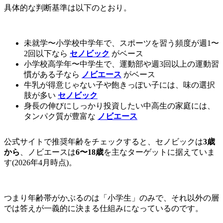
具体的な判断基準は以下のとおり。
未就学〜小学校中学年で、スポーツを習う頻度が週1〜
2回以下なら
セノビック
がベース
小学校高学年〜中学生で、運動部や週3回以上の運動習
慣がある子なら
ノビエース
がベース
牛乳が得意じゃない子や飽きっぽい子には、味の選択
肢が多い
セノビック
身長の伸びにしっかり投資したい中高生の家庭には、
タンパク質が豊富な
ノビエース
公式サイトで推奨年齢をチェックすると、セノビックは
3歳
から
、ノビエースは
6〜18歳
を主なターゲットに据えていま
す(2026年4月時点)。
つまり年齢帯がかぶるのは「小学生」のみで、それ以外の層
では答えが一義的に決まる仕組みになっているのです。